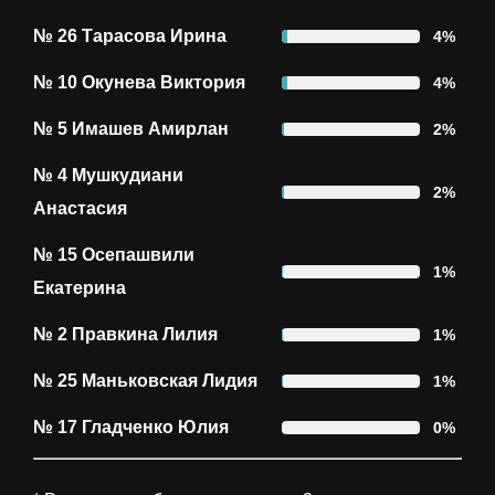
№ 26 Тарасова Ирина
4%
№ 10 Окунева Виктория
4%
№ 5 Имашев Амирлан
2%
№ 4 Мушкудиани
2%
Анастасия
№ 15 Осепашвили
1%
Екатерина
№ 2 Правкина Лилия
1%
№ 25 Маньковская Лидия
1%
№ 17 Гладченко Юлия
0%