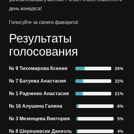
выбрать
можно
день конкурса!
на
выбрать
странице
Голосуйте за своего фаворита!
на
позиции.
странице
Результаты
позиции.
голосования
№ 9 Тихомирова Ксения
26%
№ 7 Батуева Анастасия
22%
№ 1 Радченко Анастасия
21%
№ 16 Алушина Галина
6%
№ 3 Мезенцева Виктория
5%
№ 8 Шерешевски Даниэль
4%