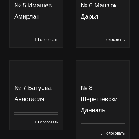
№ 5 Имашев
№ 6 Манзюк
Опции
Опции
можно
можно
Амирлан
Дарья
выбрать
выбрать
на
на
Голосовать
Голосовать
Эта
Эта
странице
странице
позиция
позиция
позиции.
позиции.
имеет
имеет
несколько
несколько
вариаций.
вариаций.
№ 7 Батуева
№ 8
Опции
Опции
можно
можно
Анастасия
Шерешевски
выбрать
выбрать
Даниэль
на
на
Голосовать
Эта
странице
странице
позиция
Голосовать
позиции.
позиции.
Эта