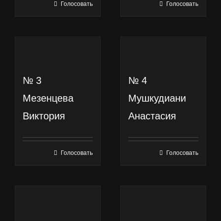
Голосовать
Голосовать
Эта
Эта
позиция
позиция
имеет
имеет
несколько
несколько
вариаций.
вариаций.
№ 3
№ 4
Опции
Опции
можно
можно
Мезенцева
Мушкудиани
выбрать
выбрать
Виктория
Анастасия
на
на
странице
странице
Голосовать
Голосовать
позиции.
позиции.
Эта
Эта
позиция
позиция
имеет
имеет
несколько
несколько
вариаций.
вариаций.