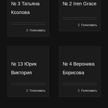
№ 3 Татьяна
№ 2 Iren Grace
Козлова
Голосовать
Эта
Голосовать
Эта
позиция
позиция
имеет
имеет
несколько
несколько
вариаций.
вариаций.
Опции
№ 13 Юрик
№ 4 Вероника
Опции
можно
Виктория
Борисова
можно
выбрать
выбрать
на
на
Голосовать
Голосовать
странице
Эта
Эта
странице
позиции.
позиция
позиция
позиции.
имеет
имеет