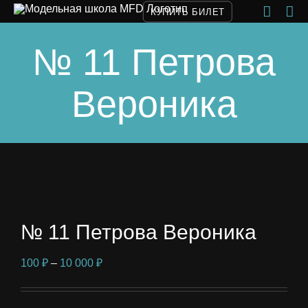
Skip
КУПИТЬ БИЛЕТ
to
№ 11 Петрова
content
Вероника
№ 11 Петрова Вероника
Диапазон
100
₽
–
10 000
₽
цен:
100 ₽