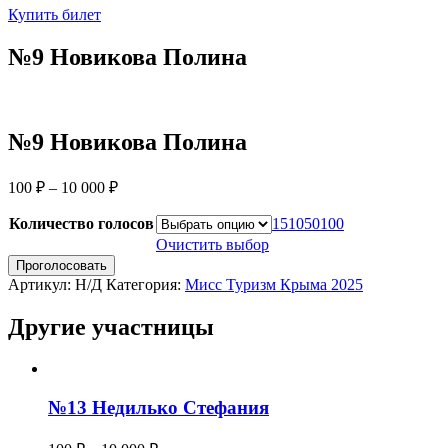
Купить билет
№9 Новикова Полина
№9 Новикова Полина
Диапазон
100
₽
–
10 000
₽
цен:
100 ₽
Количество голосов
1
5
10
50
100
–
Очистить выбор
10
Количество
Проголосовать
позиции
000 ₽
Артикул:
Н/Д
Категория:
Мисс Туризм Крыма 2025
№9
Новикова
Другие участницы
Полина
№13 Недилько Стефания
Диапазон