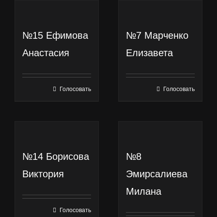
№15 Ефимова
№7 Марченко
Анастасия
Елизавета
Голосовать
Голосовать
Эта
Эта
позиция
позиция
имеет
имеет
несколько
несколько
вариаций.
вариаций.
№14 Борисова
№8
Опции
Опции
Виктория
Эмирсалиева
можно
можно
Милана
выбрать
выбрать
на
на
Голосовать
Эта