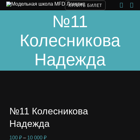
Skip
КУПИТЬ БИЛЕТ
to
№11
content
Колесникова
Надежда
№11 Колесникова
Надежда
Диапазон
100
₽
–
10 000
₽