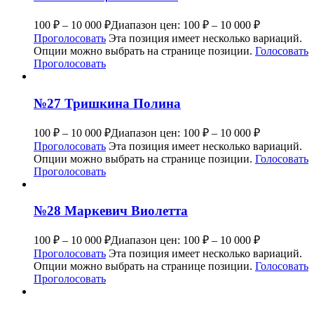
100
₽
–
10 000
₽
Диапазон цен: 100 ₽ – 10 000 ₽
Проголосовать
Эта позиция имеет несколько вариаций.
Опции можно выбрать на странице позиции.
Голосовать
Проголосовать
№27 Тришкина Полина
100
₽
–
10 000
₽
Диапазон цен: 100 ₽ – 10 000 ₽
Проголосовать
Эта позиция имеет несколько вариаций.
Опции можно выбрать на странице позиции.
Голосовать
Проголосовать
№28 Маркевич Виолетта
100
₽
–
10 000
₽
Диапазон цен: 100 ₽ – 10 000 ₽
Проголосовать
Эта позиция имеет несколько вариаций.
Опции можно выбрать на странице позиции.
Голосовать
Проголосовать