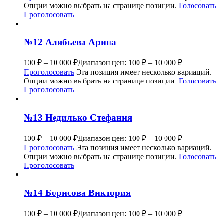
Опции можно выбрать на странице позиции.
Голосовать
Проголосовать
№12 Алябьева Арина
100
₽
–
10 000
₽
Диапазон цен: 100 ₽ – 10 000 ₽
Проголосовать
Эта позиция имеет несколько вариаций.
Опции можно выбрать на странице позиции.
Голосовать
Проголосовать
№13 Недилько Стефания
100
₽
–
10 000
₽
Диапазон цен: 100 ₽ – 10 000 ₽
Проголосовать
Эта позиция имеет несколько вариаций.
Опции можно выбрать на странице позиции.
Голосовать
Проголосовать
№14 Борисова Виктория
100
₽
–
10 000
₽
Диапазон цен: 100 ₽ – 10 000 ₽