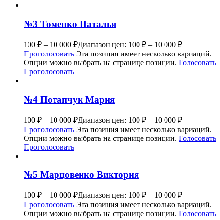
№3 Томенко Наталья
100
₽
–
10 000
₽
Диапазон цен: 100 ₽ – 10 000 ₽
Проголосовать
Эта позиция имеет несколько вариаций.
Опции можно выбрать на странице позиции.
Голосовать
Проголосовать
№4 Потапчук Мария
100
₽
–
10 000
₽
Диапазон цен: 100 ₽ – 10 000 ₽
Проголосовать
Эта позиция имеет несколько вариаций.
Опции можно выбрать на странице позиции.
Голосовать
Проголосовать
№5 Марцовенко Виктория
100
₽
–
10 000
₽
Диапазон цен: 100 ₽ – 10 000 ₽
Проголосовать
Эта позиция имеет несколько вариаций.
Опции можно выбрать на странице позиции.
Голосовать