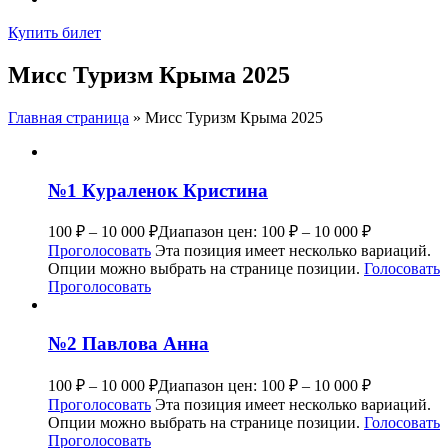
Купить билет
Мисс Туризм Крыма 2025
Главная страница
»
Мисс Туризм Крыма 2025
№1 Кураленок Кристина
100
₽
–
10 000
₽
Диапазон цен: 100 ₽ – 10 000 ₽
Проголосовать
Эта позиция имеет несколько вариаций.
Опции можно выбрать на странице позиции.
Голосовать
Проголосовать
№2 Павлова Анна
100
₽
–
10 000
₽
Диапазон цен: 100 ₽ – 10 000 ₽
Проголосовать
Эта позиция имеет несколько вариаций.
Опции можно выбрать на странице позиции.
Голосовать
Проголосовать