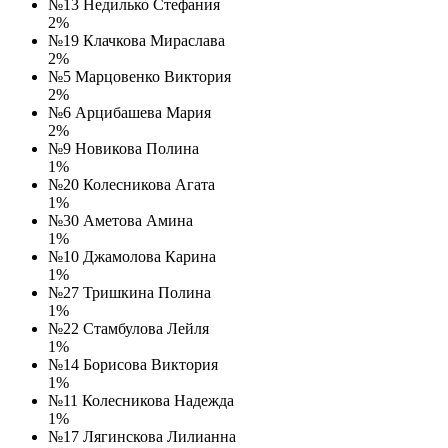
№13 Недилько Стефания
2%
№19 Клачкова Мираслава
2%
№5 Марцовенко Виктория
2%
№6 Арцибашева Мария
2%
№9 Новикова Полина
1%
№20 Колесникова Агата
1%
№30 Аметова Амина
1%
№10 Джамолова Карина
1%
№27 Тришкина Полина
1%
№22 Стамбулова Лейля
1%
№14 Борисова Виктория
1%
№11 Колесникова Надежда
1%
№17 Лягинскова Лилианна