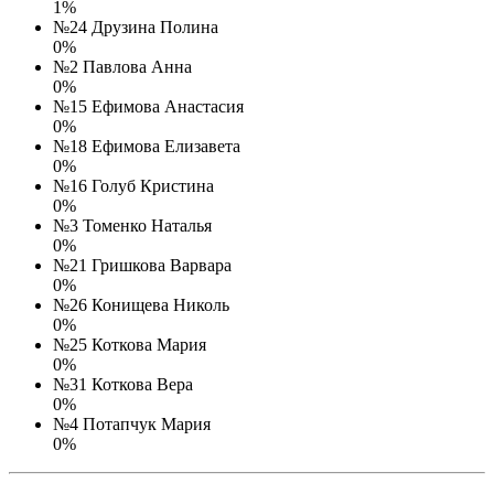
1%
№24 Друзина Полина
0%
№2 Павлова Анна
0%
№15 Ефимова Анастасия
0%
№18 Ефимова Елизавета
0%
№16 Голуб Кристина
0%
№3 Томенко Наталья
0%
№21 Гришкова Варвара
0%
№26 Конищева Николь
0%
№25 Коткова Мария
0%
№31 Коткова Вера
0%
№4 Потапчук Мария
0%