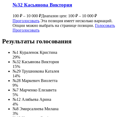
№32 Касьянова Виктория
100
₽
–
10 000
₽
Диапазон цен: 100 ₽ – 10 000 ₽
Проголосовать
Эта позиция имеет несколько вариаций.
Опции можно выбрать на странице позиции.
Голосовать
Проголосовать
Результаты голосования
№1 Кураленок Кристина
29%
№32 Касьянова Виктория
15%
№29 Трушникова Каталея
14%
№28 Маркевич Виолетта
9%
№7 Марченко Елизавета
5%
№12 Алябьева Арина
4%
№8 Эмирсалиева Милана
3%